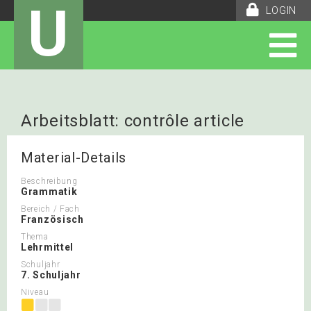
U
LOGIN
Arbeitsblatt: contrôle article
partitif
Material-Details
Beschreibung
Grammatik
Bereich / Fach
Französisch
Thema
Lehrmittel
Schuljahr
7. Schuljahr
Niveau