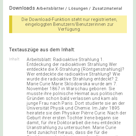
Downloads
Arbeitsblätter / Lösungen / Zusatzmaterial
Die Download-Funktion steht nur registrierten,
eingeloggten Benutzern/Benutzerinnen zur
Verfügung.
Textauszüge aus dem Inhalt:
Inhalt
Arbeitsblatt: Radioaktive Strahlung 1.
Entdeckung der radioaktiven Strahlung Wer
entdeckte die X-Strahlung (Röntgenstrahlung)?
Wer entdeckte die radioaktive Strahlung? Wie
wurde die radioaktive Strahlung entdeckt? 2.
Marie Curie Marie Sklodowska wurde am 7.
November 1867 in Warschau geboren. Sie
musste ihre polnische Heimat aus politischen
Gründen schon bald verlassen und kam als
junge Frau nach Paris. Dort studierte sie an der
Universität Physik und Chemie. Im Jahr 1895
heiratete sie den Physiker Pièrre Curie. Nach der
Geburt ihrer ersten Tochter Irene begann sie
damit, für ihre Doktorarbeit die neu entdeckte
Uranstrahlung zu untersuchen. Marie Curie
fand zunächst heraus, dass die für die