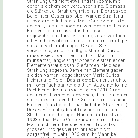
Strahlung und nicht etwa andere Atome, mit
denen sie chemisch verbunden sind. Sie mass
die Stärke der Strahlung mit einem Elektroskop.
Bei einigen Gesteinsproben war die Strahlung
ausserordentlich stark. Marie Curie vermutete
deshalb, dass es noch ein weiteres strahlendes
Element geben muss, das für diese
ungewöhnlich starke Strahlung verantwortlich
ist. Für ihre weiteren Untersuchungen benötigte
sie sehr viel uranhaltiges Gestein. Sie
verwendete, ein uranhaltiges Mineral. Daraus
musste sie zusammen mit ihrem Mann in
mühsamer, langwieriger Arbeit die strahlenden
Elemente herauslösen. Sie fanden, die diese
Strahlung abgeben. Dem einen Element gaben
sie den Namen , abgeleitet von Marie Curies
Heimatland Polen. Das andere Element strahlte
millionenfach stärker als Uran. Aus einer tonne
Pechblende konnten sie lediglich 1/ 10 Gram
des neuen Elementes gewinnen; dazu brauchten
sie insgesamt vier Jahre. Sie nannten das neue
Element (das bedeutet nämlich das Strahlende).
Dieses Element gab schliesslich der neuen
Strahlung den heutigen Namen: Radioaktivität.
1903 erhielt Marie Curie zusammen mit ihrem
Mann und Henri Becquerel den . Trotz des
grossen Erfolges verlief ihr Leben nicht
sorgenfrei. Im Jahr 1906 kam ihr Mann bei