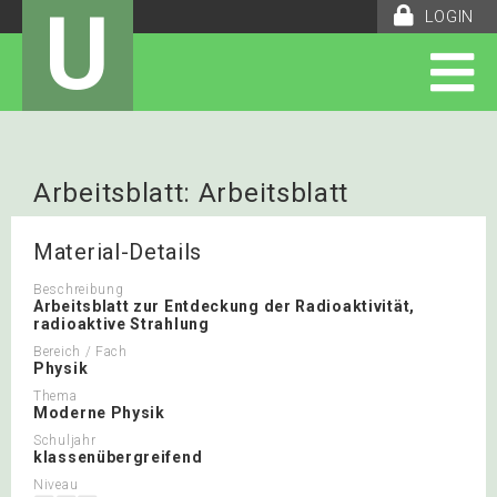
U
LOGIN
Arbeitsblatt: Arbeitsblatt
Radioaktivität
Material-Details
Beschreibung
Arbeitsblatt zur Entdeckung der Radioaktivität,
radioaktive Strahlung
Bereich / Fach
Physik
Thema
Moderne Physik
Schuljahr
klassenübergreifend
Niveau