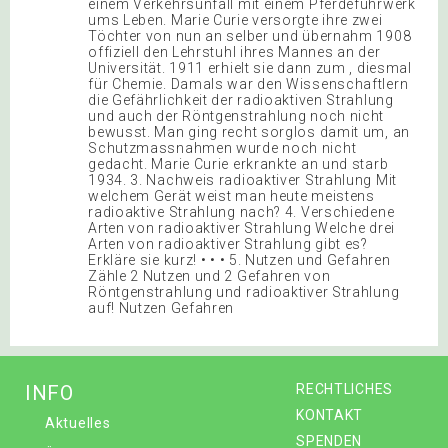
einem Verkehrsunfall mit einem Pferdefuhrwerk
ums Leben. Marie Curie versorgte ihre zwei
Töchter von nun an selber und übernahm 1908
offiziell den Lehrstuhl ihres Mannes an der
Universität. 1911 erhielt sie dann zum , diesmal
für Chemie. Damals war den Wissenschaftlern
die Gefährlichkeit der radioaktiven Strahlung
und auch der Röntgenstrahlung noch nicht
bewusst. Man ging recht sorglos damit um, an
Schutzmassnahmen wurde noch nicht
gedacht. Marie Curie erkrankte an und starb
1934. 3. Nachweis radioaktiver Strahlung Mit
welchem Gerät weist man heute meistens
radioaktive Strahlung nach? 4. Verschiedene
Arten von radioaktiver Strahlung Welche drei
Arten von radioaktiver Strahlung gibt es?
Erkläre sie kurz! • • • 5. Nutzen und Gefahren
Zähle 2 Nutzen und 2 Gefahren von
Röntgenstrahlung und radioaktiver Strahlung
auf! Nutzen Gefahren
INFO
RECHTLICHES
KONTAKT
Aktuelles
SPENDEN