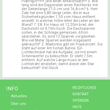
Planfigur!!!!!!!! und einen Antwortsatz!!!! 5. Wie
lang sind die Diagonalen eines Rechtecks mit
der Seitenlänge 21,5 cm und 16,8 cm? 6. Herr
Zaki hat eine 5,80 lange Leiter, die er aus
Sicherheitsgründen 1,50 vom Haus entfernt
anstellt. In welcher Höhe lehnt die Leiter an der
Wand? 7. E8. Ein Haus ist 12,20m breit, der
Dachstuhl ist 4,10m hoch. Die Dachsparren
sollen, in der Schräge gemessen, 60cm
überstehen. Es sind 12 Sparren vorgesehen.
Wie viel Meter Sparren werden insgesamt
gebraucht? Z. Madonna gibt ein Popkonzert. Sie
steht auf einer 4m hohen Bühne. Ein
Lichttechniker hat die Aufgabe, sie mit einem
Scheinwerfer zu beleuchten. Er steht 7,5m
entfernt. Auf welche Länge muss er den
Lichtstrahl einstellen, damit dieser den Star
beleuchtet? Viel Glück
INFO
RECHTLICHES
KONTAKT
Aktuelles
SPENDEN
Über uns
HILFE