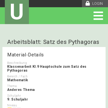
U
LOGIN
Arbeitsblatt: Satz des Pythagoras
Material-Details
Beschreibung
Klassenarbeit Kl.9 Hauptschule zum Satz des
Pythagoras
Bereich / Fach
Mathematik
Thema
Anderes Thema
Schuljahr
9. Schuljahr
Niveau