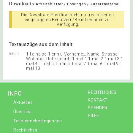
Downloads
Arbeitsblätter / Lösungen / Zusatzmaterial
Die Download-Funktion steht nur registrierten,
eingeloggten Benutzern/Benutzerinnen zur
Verfügung.
Textauszüge aus dem Inhalt:
Inhalt
1 l a he sc 1 er h ü Vorname:_ Name: Strasse:
Wohnort: Unterschrift 1 mal 1 1 mal 2 1 mal 3 1
mal 4 1 mal 5 1 mal 6 1 mal 7 1 mal 8 1 mal 9 1
mal 10
INFO
RECHTLICHES
KONTAKT
Aktuelles
SPENDEN
Über uns
HILFE
Teilnahmebedingungen
Rechtliches