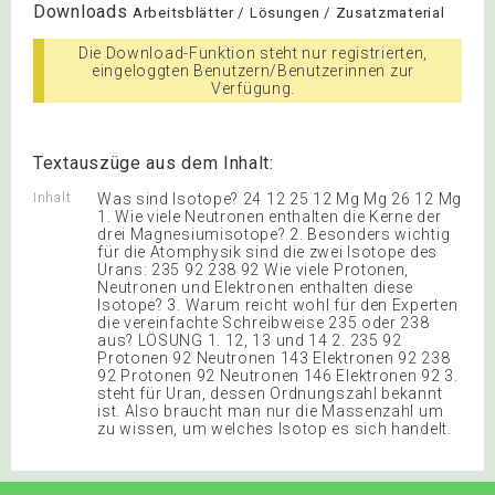
Downloads
Arbeitsblätter / Lösungen / Zusatzmaterial
Die Download-Funktion steht nur registrierten,
eingeloggten Benutzern/Benutzerinnen zur
Verfügung.
Textauszüge aus dem Inhalt:
Inhalt
Was sind Isotope? 24 12 25 12 Mg Mg 26 12 Mg
1. Wie viele Neutronen enthalten die Kerne der
drei Magnesiumisotope? 2. Besonders wichtig
für die Atomphysik sind die zwei Isotope des
Urans: 235 92 238 92 Wie viele Protonen,
Neutronen und Elektronen enthalten diese
Isotope? 3. Warum reicht wohl für den Experten
die vereinfachte Schreibweise 235 oder 238
aus? LÖSUNG 1. 12, 13 und 14 2. 235 92
Protonen 92 Neutronen 143 Elektronen 92 238
92 Protonen 92 Neutronen 146 Elektronen 92 3.
steht für Uran, dessen Ordnungszahl bekannt
ist. Also braucht man nur die Massenzahl um
zu wissen, um welches Isotop es sich handelt.