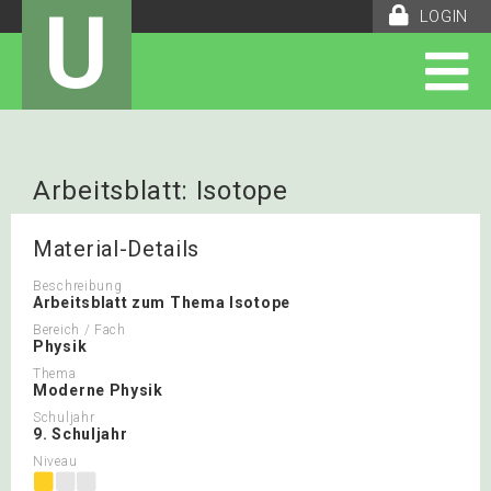
U
LOGIN
Arbeitsblatt: Isotope
Material-Details
Beschreibung
Arbeitsblatt zum Thema Isotope
Bereich / Fach
Physik
Thema
Moderne Physik
Schuljahr
9. Schuljahr
Niveau