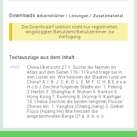
Downloads
Arbeitsblätter / Lösungen / Zusatzmaterial
Die Download-Funktion steht nur registrierten,
eingeloggten Benutzern/Benutzerinnen zur
Verfügung.
Textauszüge aus dem Inhalt:
Inhalt
China Übersicht 27 1. Suche die Namen im
Atlas auf den Seiten 116–119 und trage sie in
den Listen ein. Wie heissen die Staaten rund um
China? A: I: B: J: C: K: D: L: E: M: F: G: H: B E d e a
H c b J Zeichne folgende Städte ein: 1. Peking
2.Harbin 3. Shanghai 4. Wuhan 5. Kanton 6.
Hong Kong 7. Kunming 8. Ürümqi 9. Kashgar
10. Lhasa Zeichne die beiden längsten Flüsse
Chinas ein: 1. Yangtse (Chang Jiang) 2. Gelber
Fluss (Huang He) Wie heissen die
eingezeichneten Berge ()? a: d: b: e: c: