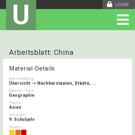
U
LOGIN
Arbeitsblatt: China
Material-Details
Beschreibung
Übersicht -> Nachbarstaaten, Städte,....
Bereich / Fach
Geographie
Thema
Asien
Schuljahr
9. Schuljahr
Niveau