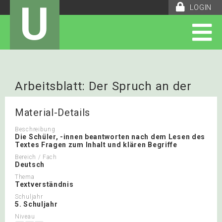
U
LOGIN
Arbeitsblatt: Der Spruch an der
Wandtafel
Material-Details
Beschreibung
Die Schüler, -innen beantworten nach dem Lesen des
Textes Fragen zum Inhalt und klären Begriffe
Bereich / Fach
Deutsch
Thema
Textverständnis
Schuljahr
5. Schuljahr
Niveau