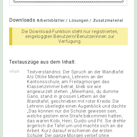
Downloads
Arbeitsblätter / Lösungen / Zusatzmaterial
Die Download-Funktion steht nur registrierten,
eingeloggten Benutzern/Benutzerinnen zur
Verfügung.
Textauszüge aus dem Inhalt:
Inhalt
Textverständnis: Der Spruch an der Wandtafel
Als Ottilie Meierhans, Lehrerin an der
Kantonsschule, am Freitagmorgen das
Klassenzimmer betrat, blieb sie wie
angewurzelt stehen. „Meierhans, du dumme
Gans, stand in grossen Lettern an der
Wandtafel, geschrieben mit roter Kreide. Die
Lehrerin überlegte einen Augenblick und dachte:
„Das können nur die Schüler gewesen sein,
welche gestern eine Strafe bekommen hatten,
das waren Köbi, Heiri, Guido und Pit. Sie drehte
ärgerlich die Tafel um und machte sich an die
Arbeit. Kurz darauf erschienen die ersten
Schüler. Der ganze Morgen verlief ohne