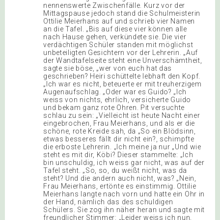
nennenswerte Zwischenfälle. Kurz vor der
Mittagspause jedoch stand die Schulmeisterin
Ottilie Meierhans auf und schrieb vier Namen
an die Tafel. „Bis auf diese vier können alle
nach Hause gehen, verkündete sie. Die vier
verdächtigen Schüler standen mit möglichst
unbeteiligten Gesichtern vor der Lehrerin. „Auf
der Wandtafelseite steht eine Unverschämtheit,
sagte sie böse, „wer von euch hat das
geschrieben? Heiri schüttelte lebhaft den Kopf.
„Ich war es nicht, beteuerte er mit treuherzigem
Augenaufschlag. „Oder war es Guido? „Ich
weiss von nichts, ehrlich, versicherte Guido
und bekam ganz rote Ohren. Pit versuchte
schlau zu sein: „Vielleicht ist heute Nacht einer
eingebrochen, Frau Meierhans, und als er die
schöne, rote Kreide sah, da „So ein Blödsinn,
etwas besseres fällt dir nicht ein?, schimpfte
die erboste Lehrerin. „Ich meine ja nur „Und wie
steht es mit dir, Köbi? Dieser stammelte: „Ich
bin unschuldig, ich weiss gar nicht, was auf der
Tafel steht. „So, so, du weißt nicht, was da
steht? Und die andern auch nicht, was? „Nein,
Frau Meierhans, ertönte es einstimmig. Ottilie
Meierhans langte nach vorn und hatte ein Ohr in
der Hand, nämlich das des schuldigen
Schülers. Sie zog ihn näher heran und sagte mit
freundlicher Stimmer: „Leider weiss ich nun,