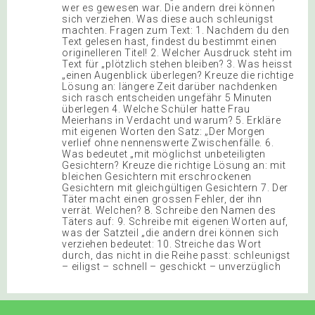
wer es gewesen war. Die andern drei können
sich verziehen. Was diese auch schleunigst
machten. Fragen zum Text: 1. Nachdem du den
Text gelesen hast, findest du bestimmt einen
originelleren Titel! 2. Welcher Ausdruck steht im
Text für „plötzlich stehen bleiben? 3. Was heisst
„einen Augenblick überlegen? Kreuze die richtige
Lösung an: längere Zeit darüber nachdenken
sich rasch entscheiden ungefähr 5 Minuten
überlegen 4. Welche Schüler hatte Frau
Meierhans in Verdacht und warum? 5. Erkläre
mit eigenen Worten den Satz: „Der Morgen
verlief ohne nennenswerte Zwischenfälle. 6.
Was bedeutet „mit möglichst unbeteiligten
Gesichtern? Kreuze die richtige Lösung an: mit
bleichen Gesichtern mit erschrockenen
Gesichtern mit gleichgültigen Gesichtern 7. Der
Täter macht einen grossen Fehler, der ihn
verrät. Welchen? 8. Schreibe den Namen des
Täters auf: 9. Schreibe mit eigenen Worten auf,
was der Satzteil „die andern drei können sich
verziehen bedeutet: 10. Streiche das Wort
durch, das nicht in die Reihe passt: schleunigst
– eiligst – schnell – geschickt – unverzüglich