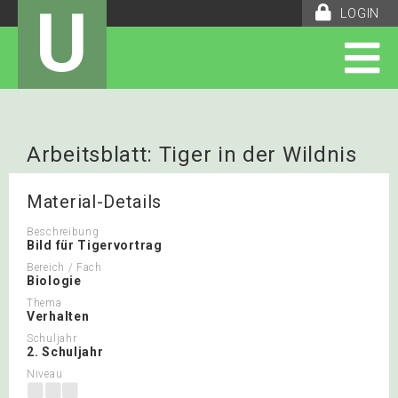
U
LOGIN
Arbeitsblatt: Tiger in der Wildnis
Material-Details
Beschreibung
Bild für Tigervortrag
Bereich / Fach
Biologie
Thema
Verhalten
Schuljahr
2. Schuljahr
Niveau