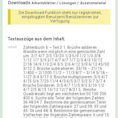
Downloads
Arbeitsblätter / Lösungen / Zusatzmaterial
Die Download-Funktion steht nur registrierten,
eingeloggten Benutzern/Benutzerinnen zur
Verfügung.
Textauszüge aus dem Inhalt:
Inhalt
Zahlenbuch 6 – Teil 2 1. Brüche addieren.
Wandle wenn möglich in eine gemischte Zahl
um. 2/7 4/7 2/5 13/20 1/3 5/9 1/2 1/3 3/8
1/12 1/7 3/9 2/7 4/7 6/7 1/7 2/3 4/3 15/12
2/18 14/9 1/3 2/4 3/5 2/6 4/12 5/9 6/12 45/30
3/12 2. Brüche subtrahieren. 33/16 – 21/16
1/400 – 2/1000 11/2 – 11/3 8/7 – 3/14 5/18 –
1/27 3/4 9/17 3. Brüche multiplizieren. 3/5 4/7
4/15 5/6 7/25 11/4 4/3 6/5 3/7 5/2 5/7 3/7 4.
Brüche Dividieren. 3/5 4/7 11/5 9/2 3/10 1/2
4/7 2/5 8/15 15/12 12/7 8/21 5. Welche
Quadratzahl liegt am nächsten bei 50 150 250
400 6. Suche alle Teiler der folgenden Zahlen.
36 48 54 7. Bestimme die gemeinsamen Teiler
der folgenden Zahlenpaare. 27 und 39: 33 und
45: 36 und 48: 8. Bestimme die gemeinsamen
Vielfachen der fogenden Zahlenpaare. 6 und 15: