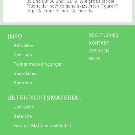
36 und 60: 50 und 120: 9. Wie gross ist die
Fläche der nachfolgend skizzierten Figuren?
Figur A: Figur B: Figur A: Figur B:
INFO
RECHTLICHES
KONTAKT
Aktuelles
SPENDEN
Über uns
HILFE
Teilnahmebedingungen
Rechtliches
Spenden
UNTERRICHTSMATERIAL
Übersicht
Bereiche
Eigenes Material hochladen