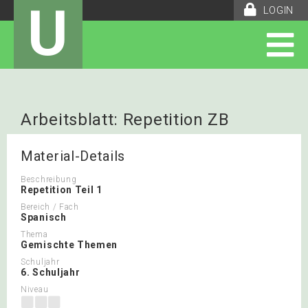
U
LOGIN
Arbeitsblatt: Repetition ZB
Material-Details
Beschreibung
Repetition Teil 1
Bereich / Fach
Spanisch
Thema
Gemischte Themen
Schuljahr
6. Schuljahr
Niveau