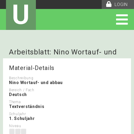
U
LOGIN
Arbeitsblatt: Nino Wortauf- und
abbau
Material-Details
Beschreibung
Nino Wortauf- und abbau
Bereich / Fach
Deutsch
Thema
Textverständnis
Schuljahr
1. Schuljahr
Niveau