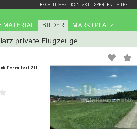
RECHTLICHES
KONTAKT
SPENDEN
HILFE
SMATERIAL
BILDER
MARKTPLATZ
platz private Flugzeuge
eck Fehraltorf ZH