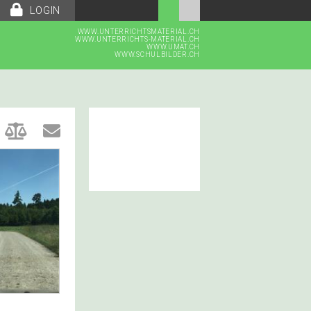
LOGIN
WWW.UNTERRICHTSMATERIAL.CH
WWW.UNTERRICHTS-MATERIAL.CH
WWW.UMAT.CH
WWW.SCHULBILDER.CH