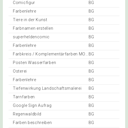
Comicfigur
BG
Farbenlehre
BG
Tiere in der Kunst
BG
Farbnamen erstellen
BG
superheldencomic
BG
Farbenlehre
BG
Farbkreis / Komplementärfarben MONSTER
BG
Posten Wasserfarben
BG
Osterei
BG
Farbenlehre
BG
Tiefenwirkung Landschaftsmalerei
BG
Tarnfarben
BG
Google Sign Aufrag
BG
Regenwaldbild
BG
Farben beschreiben
BG