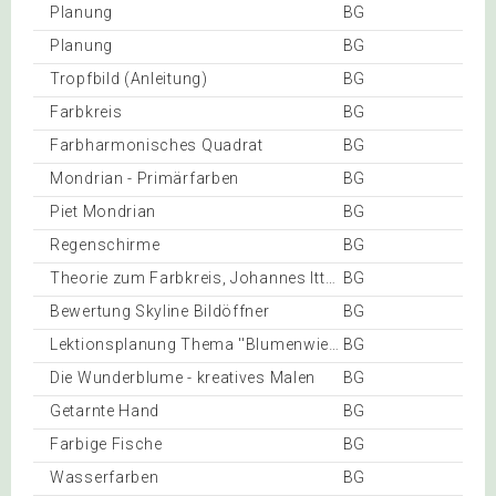
Planung
BG
Planung
BG
Tropfbild (Anleitung)
BG
Farbkreis
BG
Farbharmonisches Quadrat
BG
Mondrian - Primärfarben
BG
Piet Mondrian
BG
Regenschirme
BG
Theorie zum Farbkreis, Johannes Itten
BG
Bewertung Skyline Bildöffner
BG
Lektionsplanung Thema ''Blumenwiese (Teil 2)''
BG
Die Wunderblume - kreatives Malen
BG
Getarnte Hand
BG
Farbige Fische
BG
Wasserfarben
BG