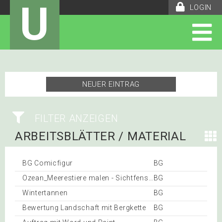
U
LOGIN
NEUER EINTRAG
FILTER ANZEIGEN
ARBEITSBLÄTTER / MATERIAL
570
BG Comicfigur
BG
Ozean_Meerestiere malen - Sichtfenster
BG
Wintertannen
BG
Bewertung Landschaft mit Bergkette
BG