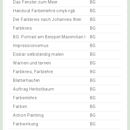
Das Fenster zum Meer
BG
Handout Farbenlehre cmyk-rgb
BG
Der Farbkreis nach Johannes Itten
BG
Farbkreis
BG
BG: Portrait am Beispiel Maximilian I
BG
Impressionismus
BG
Eisbär selbständig malen
BG
Warnen und tarnen
BG
Farbkreis, Farblehre
BG
Blätterhaufen
BG
Auftrag Herbstbaum
BG
Farbenlehre
BG
Farben
BG
Action Painting
BG
Farbwirkung
BG