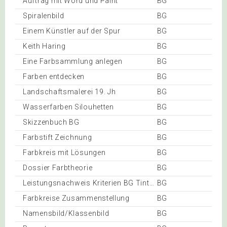
Auftrag mit Word und Paint
BG
Spiralenbild
BG
Einem Künstler auf der Spur
BG
Keith Haring
BG
Eine Farbsammlung anlegen
BG
Farben entdecken
BG
Landschaftsmalerei 19. Jh
BG
Wasserfarben Silouhetten
BG
Skizzenbuch BG
BG
Farbstift Zeichnung
BG
Farbkreis mit Lösungen
BG
Dossier Farbtheorie
BG
Leistungsnachweis Kriterien BG Tintenblastechnik
BG
Farbkreise Zusammenstellung
BG
Namensbild/Klassenbild
BG