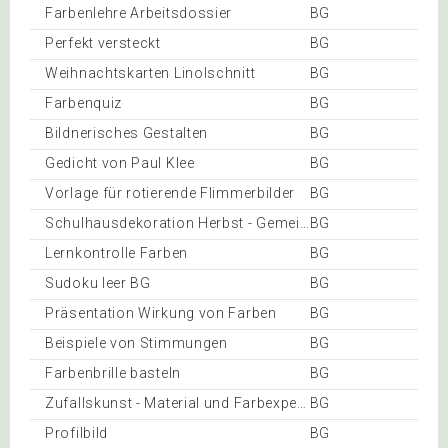
Farbenlehre Arbeitsdossier
BG
Perfekt versteckt
BG
Weihnachtskarten Linolschnitt
BG
Farbenquiz
BG
Bildnerisches Gestalten
BG
Gedicht von Paul Klee
BG
Vorlage für rotierende Flimmerbilder
BG
Schulhausdekoration Herbst - Gemeinschaftsarbeit
BG
Lernkontrolle Farben
BG
Sudoku leer BG
BG
Präsentation Wirkung von Farben
BG
Beispiele von Stimmungen
BG
Farbenbrille basteln
BG
Zufallskunst - Material und Farbexperimente
BG
Profilbild
BG