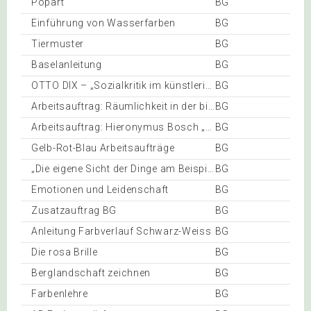
Popart
BG
Einführung von Wasserfarben
BG
Tiermuster
BG
Baselanleitung
BG
OTTO DIX – „Sozialkritik im künstlerischen Werk“
BG
Arbeitsauftrag: Räumlichkeit in der bildenden Kunst
BG
Arbeitsauftrag: Hieronymus Bosch „DER GARTEN DER LÜSTE“
BG
Gelb-Rot-Blau Arbeitsaufträge
BG
„Die eigene Sicht der Dinge am Beispiel Frieda Kahlo´s“
BG
Emotionen und Leidenschaft
BG
Zusatzauftrag BG
BG
Anleitung Farbverlauf Schwarz-Weiss
BG
Die rosa Brille
BG
Berglandschaft zeichnen
BG
Farbenlehre
BG