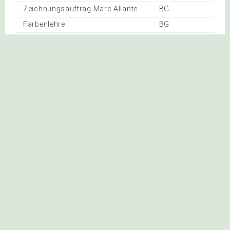
Zeichnungsauftrag Marc Allante
BG
Farbenlehre
BG
Stillleben im Impressionismus
BG
Stillleben im Impressionismus II
BG
Landschaft im Impressionismus
BG
Farbenlehre
BG
Fliesen
BG
Farbenlehre - Gruppenauftrag
BG
5 Wochen Grobplanung Fische Paul Klee
BG
Mohnfeld von Monet
BG
Frucht Tischset
BG
Beurteilung Hundertwasserhaus
BG
BG
BG
Bewertung Graffiti
BG
der Schrei
BG