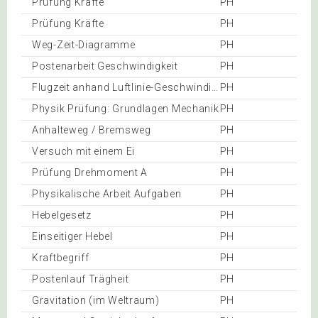
Prüfung Kräfte
PH
Prüfung Kräfte
PH
Weg-Zeit-Diagramme
PH
Postenarbeit Geschwindigkeit
PH
Flugzeit anhand Luftlinie-Geschwindigkeit
PH
Physik Prüfung: Grundlagen Mechanik
PH
Anhalteweg / Bremsweg
PH
Versuch mit einem Ei
PH
Prüfung Drehmoment A
PH
Physikalische Arbeit Aufgaben
PH
Hebelgesetz
PH
Einseitiger Hebel
PH
Kraftbegriff
PH
Postenlauf Trägheit
PH
Gravitation (im Weltraum)
PH