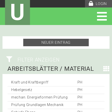
U
LOGIN
NEUER EINTRAG
FILTER ANZEIGEN
ARBEITSBLÄTTER / MATERIAL
76
Kraft und Kraftbegriff
PH
Hebelgesetz
PH
mechan. Energieformen Prüfung
PH
Prüfung Grundlagen Mechanik
PH