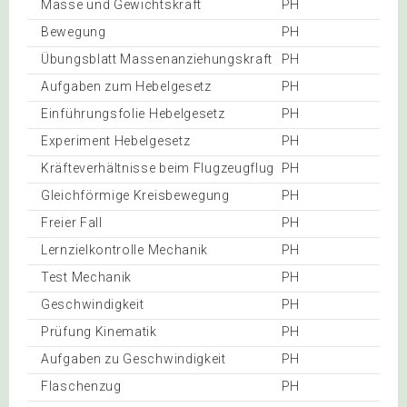
Masse und Gewichtskraft
PH
Bewegung
PH
Übungsblatt Massenanziehungskraft
PH
Aufgaben zum Hebelgesetz
PH
Einführungsfolie Hebelgesetz
PH
Experiment Hebelgesetz
PH
Kräfteverhältnisse beim Flugzeugflug
PH
Gleichförmige Kreisbewegung
PH
Freier Fall
PH
Lernzielkontrolle Mechanik
PH
Test Mechanik
PH
Geschwindigkeit
PH
Prüfung Kinematik
PH
Aufgaben zu Geschwindigkeit
PH
Flaschenzug
PH