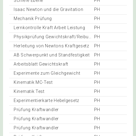
Schiefe Ebene
PH
Isaac Newton und die Gravitation
PH
Mechanik Prüfung
PH
Lernkontrolle Kraft Arbeit Leistung
PH
Physikprüfung Gewichtskraft/Reibungskräfte
PH
Herleitung von Newtons Kraftgesetz
PH
AB Schwerpunkt und Standfestigkeit
PH
Arbeitsblatt Gewichtskraft
PH
Experimente zum Gleichgewicht
PH
Kinematik MC-Test
PH
Kinematik Test
PH
Experimentierkarte Hebelgesetz
PH
Prüfung Kraftwandler
PH
Prüfung Kraftwandler
PH
Prüfung Kraftwandler
PH