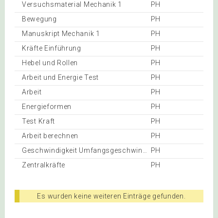
Versuchsmaterial Mechanik 1
PH
Bewegung
PH
Manuskript Mechanik 1
PH
Kräfte Einführung
PH
Hebel und Rollen
PH
Arbeit und Energie Test
PH
Arbeit
PH
Energieformen
PH
Test Kraft
PH
Arbeit berechnen
PH
Geschwindigkeit Umfangsgeschwindigkeit
PH
Zentralkräfte
PH
Es wurden keine weiteren Einträge gefunden.